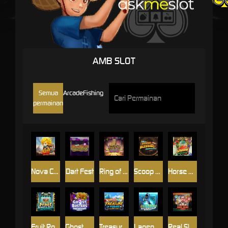
AMB SLOT
Semua
Arcade
Fishing
permainan
Nova Crash : The Legends of Power
Dart Fest
Ring of Hopeful
Scoop Blessing
Horse Racing
Fruit Roulette Slots
Ghost Busters
Treasure of Pirate
Lagend of Shooter
Real Slap