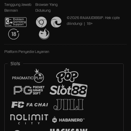
Tanggung Jawab
Browser Yang
Bermain
Didukung
©2026 RAJAJUDI88JP. Hak cipta
dilindungi | 18+
Platform Penyedia Layanan
Slots