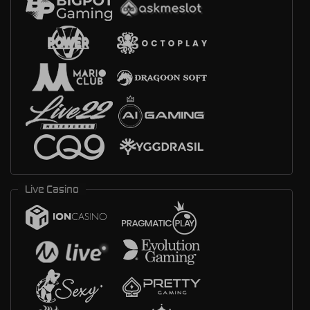
Live Casino