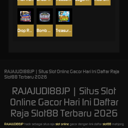
Drop Racing
Bomb Defusal
Treasure Land
RAJAJUDI88JP | Situs Slot Online Gacor Hari Ini Daftar Raja
Slot88 Terbaru 2026
RAJAJUDI88JP | Situs Slot
Online Gacor Hari Ini Daftar
Raja Slot88 Terbaru 2026
RAJAJUDI88JP
hadir sebagai situs raja
slot online
gacor dengan link daftar
slot88
mahjong