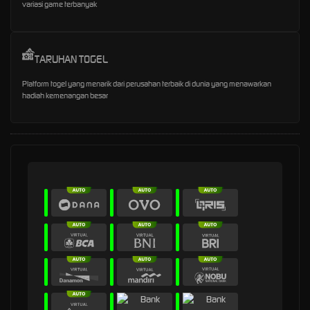
variasi game terbanyak
TARUHAN TOGEL
Platform togel yang menarik dari perusahan terbaik di dunia yang menawarkan
hadiah kemenangan besar