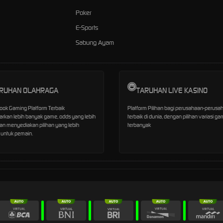
Poker
E-Sports
Sabung Ayam
RUHAN OLAHRAGA
TARUHAN LIVE KASINO
ook Gaming Platform Terbaik
Platform Pilihan bagi perusahaan-perusa
kan lebih banyak game, odds yang lebih
terbaik di dunia, dengan pilihan variasi g
 dan menyediakan pilihan yang lebih
terbanyak
untuk pemain.