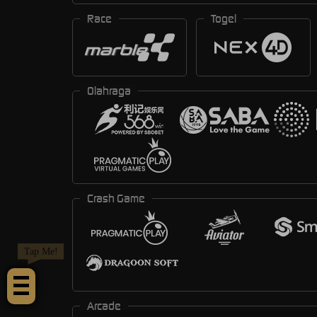
Race
Togel
Olahraga
Crash Game
Tap Me!
Arcade