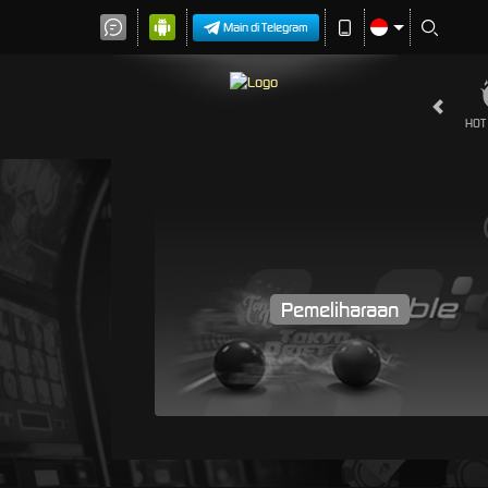
Main di Telegram
HOT