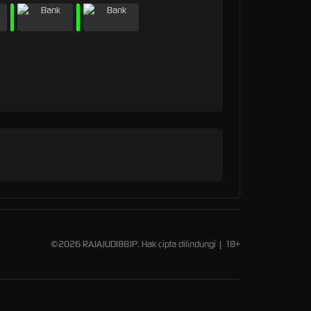
©2026 RAJAJUDI88JP. Hak cipta dilindungi | 18+