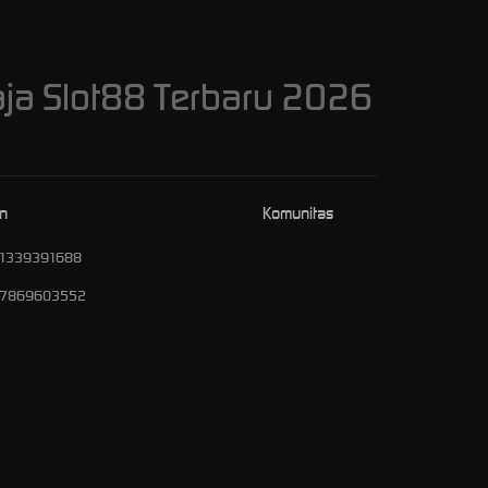
Raja Slot88 Terbaru 2026
n
Komunitas
1339391688
7869603552